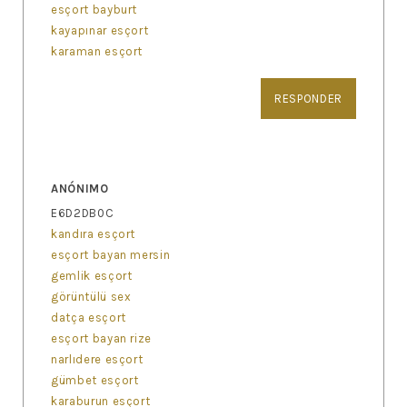
esçort bayburt
kayapınar esçort
karaman esçort
RESPONDER
ANÓNIMO
E6D2DB0C
kandıra esçort
esçort bayan mersin
gemlik esçort
görüntülü sex
datça esçort
esçort bayan rize
narlıdere esçort
gümbet esçort
karaburun esçort