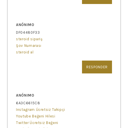
ANÓNIMO
DF04480F33
steroid sipariş
Şov Numarası
steroid al
RESPONDER
ANÓNIMO
6A3C6615C8
Instagram Ücretsiz Takipçi
Youtube Beğeni Hilesi
Twitter Ücretsiz Beğeni