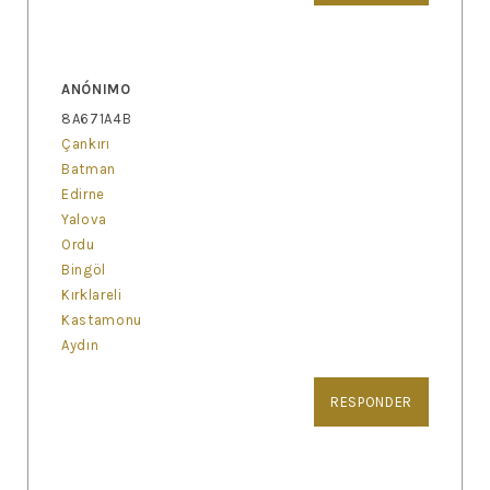
ANÓNIMO
8A671A4B
Çankırı
Batman
Edirne
Yalova
Ordu
Bingöl
Kırklareli
Kastamonu
Aydın
RESPONDER