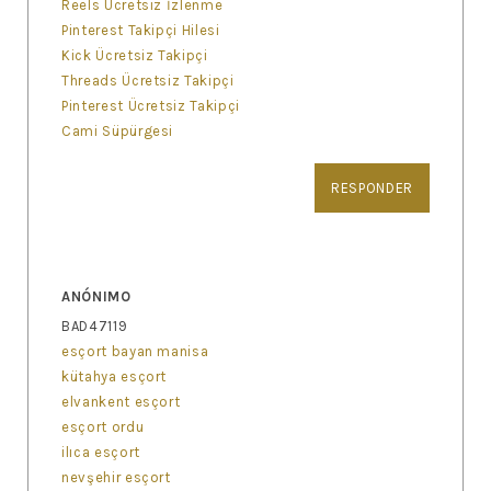
Reels Ücretsiz İzlenme
Pinterest Takipçi Hilesi
Kick Ücretsiz Takipçi
Threads Ücretsiz Takipçi
Pinterest Ücretsiz Takipçi
Cami Süpürgesi
RESPONDER
ANÓNIMO
BAD47119
esçort bayan manisa
kütahya esçort
elvankent esçort
esçort ordu
ilıca esçort
nevşehir esçort