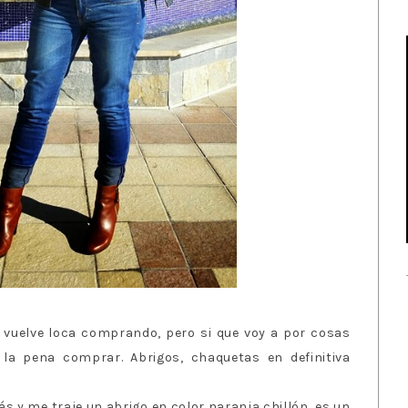
e vuelve loca comprando, pero si que voy a por cosas
a pena comprar. Abrigos, chaquetas en definitiva
ás y me traje un abrigo en color naranja chillón, es un