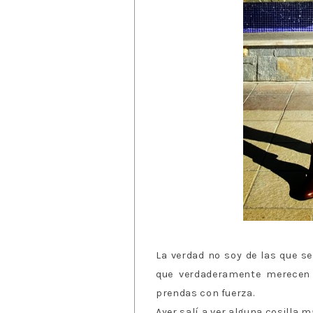
La verdad no soy de las que s
que verdaderamente merecen l
prendas con fuerza.
Ayer salí a ver alguna cosilla m