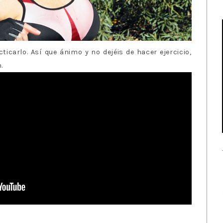
icarlo. Así que ánimo y no dejéis de hacer ejercicio,
n.