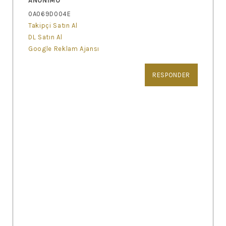
ANÓNIMO
0A069D004E
Takipçi Satın Al
DL Satın Al
Google Reklam Ajansı
RESPONDER