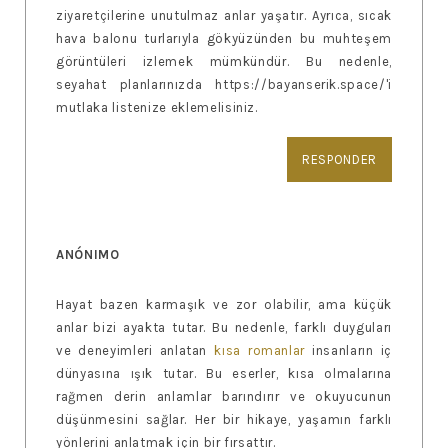
ziyaretçilerine unutulmaz anlar yaşatır. Ayrıca, sıcak
hava balonu turlarıyla gökyüzünden bu muhteşem
görüntüleri izlemek mümkündür. Bu nedenle,
seyahat planlarınızda https://bayanserik.space/'i
mutlaka listenize eklemelisiniz.
RESPONDER
ANÓNIMO
Hayat bazen karmaşık ve zor olabilir, ama küçük
anlar bizi ayakta tutar. Bu nedenle, farklı duyguları
ve deneyimleri anlatan
kısa romanlar
insanların iç
dünyasına ışık tutar. Bu eserler, kısa olmalarına
rağmen derin anlamlar barındırır ve okuyucunun
düşünmesini sağlar. Her bir hikaye, yaşamın farklı
yönlerini anlatmak için bir fırsattır.