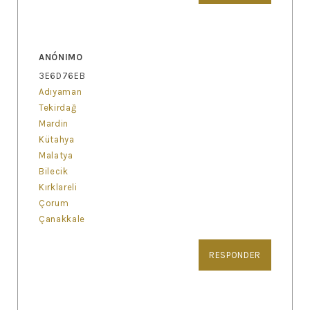
ANÓNIMO
3E6D76EB
Adıyaman
Tekirdağ
Mardin
Kütahya
Malatya
Bilecik
Kırklareli
Çorum
Çanakkale
RESPONDER