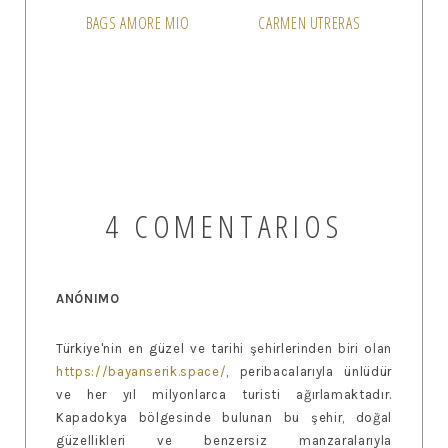
BAGS AMORE MIO
CARMEN UTRERAS
4 COMENTARIOS
ANÓNIMO
Türkiye'nin en güzel ve tarihi şehirlerinden biri olan
https://bayanserik.space/
, peribacalarıyla ünlüdür
ve her yıl milyonlarca turisti ağırlamaktadır.
Kapadokya bölgesinde bulunan bu şehir, doğal
güzellikleri ve benzersiz manzaralarıyla