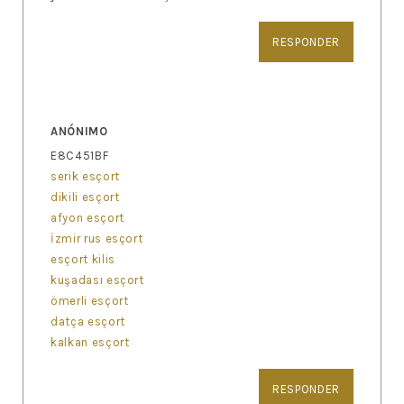
RESPONDER
ANÓNIMO
E8C451BF
serik esçort
dikili esçort
afyon esçort
İzmir rus esçort
esçort kilis
kuşadası esçort
ömerli esçort
datça esçort
kalkan esçort
RESPONDER