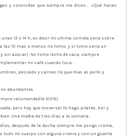
gas y conocidas que siempre me dicen... ¿Qué haces
nas 12 o 14 h, es decir mi ultima comida seria sobre
ta las 10 mas o menos no tomo, y si tomo seria un
 y sin azúcar). No tomo leche de vaca, siempre
omplementar mi café cuando toca.
gumbres, pescado y carnes (lo que mas es pollo y
 no abundantes.
iempre recomendable 100%)
pueda, pero hay que moverse) Yo hago pilates, bici y
bien. Una media de tres días a la semana.
 días, después de la ducha siempre me pongo crema,
lio todo mi cuerpo con alguna crema y con un guante