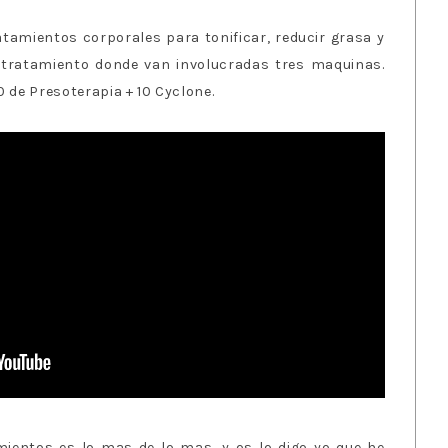
tamientos corporales para tonificar, reducir grasa y
n tratamiento donde van involucradas tres maquinas.
0 de Presoterapia + 10 Cyclone.
mientos es lo mas de lo mas, y os lo digo yo que he