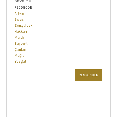
ANÓNIMO
F2DDB6DE
Artvin
Sivas
Zonguldak
Hakkari
Mardin
Bayburt
Çankırı
Muğla
Yozgat
RESPONDER