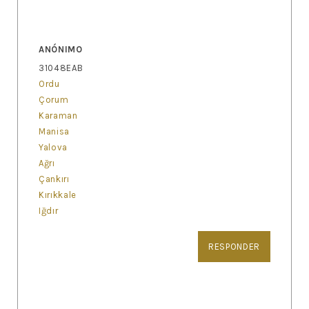
ANÓNIMO
31048EAB
Ordu
Çorum
Karaman
Manisa
Yalova
Ağrı
Çankırı
Kırıkkale
Iğdır
RESPONDER