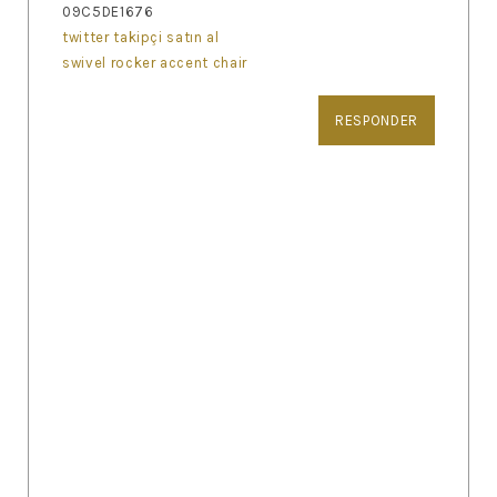
09C5DE1676
twitter takipçi satın al
swivel rocker accent chair
RESPONDER