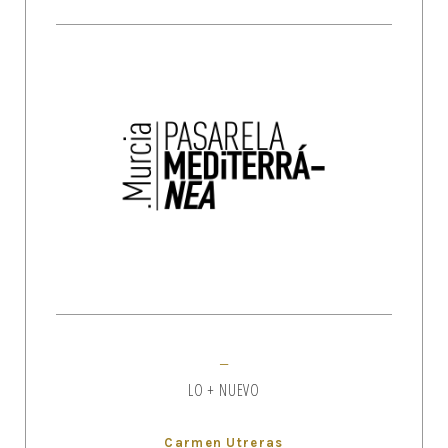
LO + NUEVO
Carmen Utreras