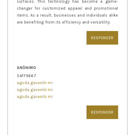
surfaces. This technology has become a game-
changer for customized apparel and promotional
items. As a result, businesses and individuals alike
are benefiting from its efficiency and versatility.
RESPONDER
ANÓNIMO
5AFF9667
agoda güvenilir mi
agoda güvenilir mi
agoda güvenilir mi
RESPONDER