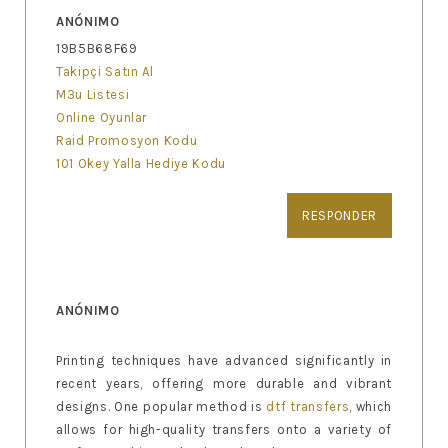
ANÓNIMO
19B5B68F69
Takipçi Satın Al
M3u Listesi
Online Oyunlar
Raid Promosyon Kodu
101 Okey Yalla Hediye Kodu
RESPONDER
ANÓNIMO
Printing techniques have advanced significantly in
recent years, offering more durable and vibrant
designs. One popular method is
dtf transfers
, which
allows for high-quality transfers onto a variety of