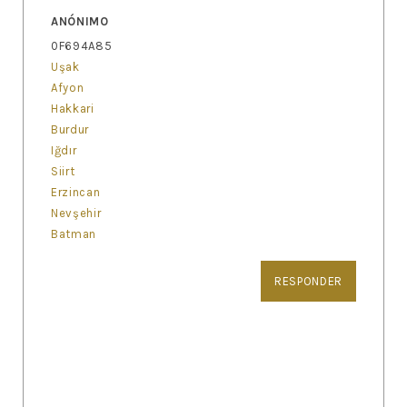
ANÓNIMO
0F694A85
Uşak
Afyon
Hakkari
Burdur
Iğdır
Siirt
Erzincan
Nevşehir
Batman
RESPONDER