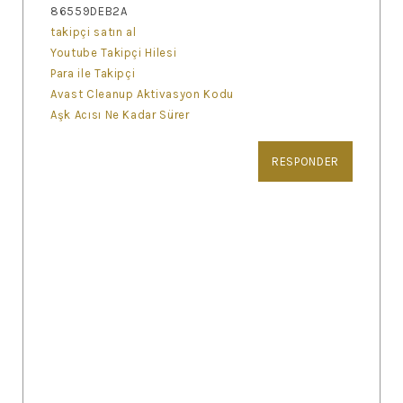
86559DEB2A
takipçi satın al
Youtube Takipçi Hilesi
Para ile Takipçi
Avast Cleanup Aktivasyon Kodu
Aşk Acısı Ne Kadar Sürer
RESPONDER