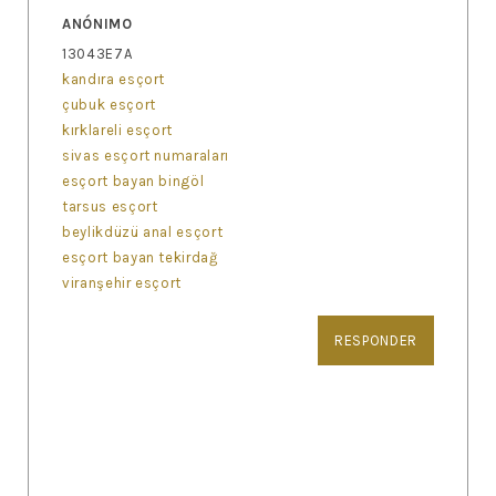
ANÓNIMO
13043E7A
kandıra esçort
çubuk esçort
kırklareli esçort
sivas esçort numaraları
esçort bayan bingöl
tarsus esçort
beylikdüzü anal esçort
esçort bayan tekirdağ
viranşehir esçort
RESPONDER