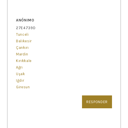
ANÓNIMO
27E4739D
Tunceli
Balıkesir
Çankırı
Mardin
Kırıkkale
Ağrı
Uşak
Iğdır
Giresun
RESPONDER