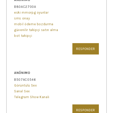
B80AC2700A
eski mmorpg oyunlar
sms onay
mobil ödeme bozdurma
güvenilir takipçi satın alma
bot takipçi
RESPONDER
ANÓNIMO
B507AC0546
Görüntülü Sex
Sanal Sex
Telegram Show Kanalı
RESPONDER